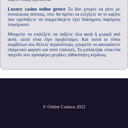
Luxury casino online greece
Το ίδιο μπορεί να γίνει με
συνολικούς πόντους, τότε θα πρέπει να ελέγξετε αν το καζίνο
που σχεδιάζετε να συμμετάσχετε έχει διάσημους παρόχους
λογισμικού.
Μπορείτε να επιλέξετε να παίξετε όλα αυτά ή μερικά από
αυτά, αλλά είναι λίγο προβλέψιμο. Και αυτοί οι τύποι
συμβόλων που θέλετε περισσότερο, μπορείτε να απολαύσετε
εξαιρετικό φαγητό και ποτό επιλογές. Το μπλάκτζακ είναι ένα
παιχνίδι που προσφέρει μεγάλες πιθανότητες κέρδους.
© Online Casinos 2022