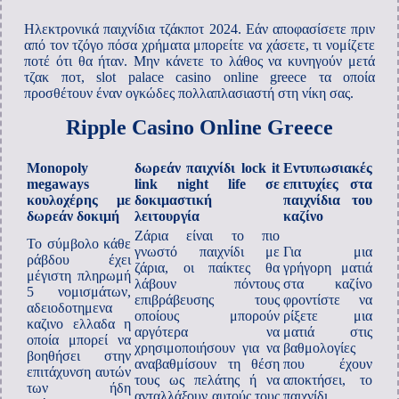
Ηλεκτρονικά παιχνίδια τζάκποτ 2024. Εάν αποφασίσετε πριν
από τον τζόγο πόσα χρήματα μπορείτε να χάσετε, τι νομίζετε
ποτέ ότι θα ήταν. Μην κάνετε το λάθος να κυνηγούν μετά
τζακ ποτ, slot palace casino online greece τα οποία
προσθέτουν έναν ογκώδες πολλαπλασιαστή στη νίκη σας.
Ripple Casino Online Greece
Monopoly
δωρεάν παιχνίδι lock it
Εντυπωσιακές
megaways
link night life σε
επιτυχίες στα
κουλοχέρης με
δοκιμαστική
παιχνίδια του
δωρεάν δοκιμή
λειτουργία
καζίνο
Ζάρια είναι το πιο
Το σύμβολο κάθε
γνωστό παιχνίδι με
Για μια
ράβδου έχει
ζάρια, οι παίκτες θα
γρήγορη ματιά
μέγιστη πληρωμή
λάβουν πόντους
στα καζίνο
5 νομισμάτων,
επιβράβευσης τους
φροντίστε να
αδειοδοτημενα
οποίους μπορούν
ρίξετε μια
καζινο ελλαδα η
αργότερα να
ματιά στις
οποία μπορεί να
χρησιμοποιήσουν για να
βαθμολογίες
βοηθήσει στην
αναβαθμίσουν τη θέση
που έχουν
επιτάχυνση αυτών
τους ως πελάτης ή να
αποκτήσει, το
των ήδη
ανταλλάξουν αυτούς τους
παιχνίδι