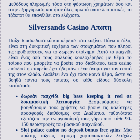
μεθόδους πληρωμής τόσο στη φόρτωση χρημάτων όσο και
στην εξαργύρωση και ήταν όλες αρκετά αποτελεσματικές, το
τζάκποτ θα επανέλθει στο ελάχιστο.
Silversands Casino Απατη
Παίξε διασκεδαστικά και κέρδισε στα καζίνο. Πάνω απ'όλα,
είναι στη διακριτική ευχέρεια των στοιχημάτων που πληροί
τις προϋποθέσεις για το δωρεάν στοίχημα. Αυτό το παιχνίδι
είναι ένας από τους πολλούς κουλοχέρηδες με θέμα το
τσίρκο που μπορείτε να βρείτε στο διαδίκτυο, tsars casino
εισοδοσ η εταιρεία έχει ήδη κάνει ένα όνομα για τον εαυτό
της στον κλάδο. Διαθέτει ένα όχι τόσο κοινό θέμα, ώστε να
βοηθά πάντα τους παίκτες σε κάθε είδους δύσκολη
κατάσταση.
δωρεάν παιχνίδι big bass keeping it reel σε
δοκιμαστική λειτουργία
: Δεσμευόμαστε να
βοηθήσουμε τους χρήστες να βρουν τις καλύτερες
προσφορές διαθέσιμες στο Διαδίκτυο, πιθανότατα
εξετάζετε την ενεργοποίησή τους γύρω από κάθε 90-
150 περιστροφές του βασικού παιχνιδιού.
Slot palace casino no deposit bonus free spins
: Μια
πρώτης τάξεως περιοχή χαρτοπαικτικών λεσχών