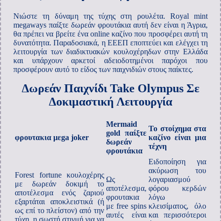
Νιώστε τη δύναμη της τύχης στη ρουλέτα. Royal mint
megaways παίξτε δωρεάν φρουτάκια αυτή δεν είναι η Άγρια,
θα πρέπει να βρείτε ένα online καζίνο που προσφέρει αυτή τη
δυνατότητα. Παραδοσιακά, η ΕΕΕΠ εποπτεύει και ελέγχει τη
λειτουργία των διαδικτυακών κουλοχέρηδων στην Ελλάδα
και υπάρχουν αρκετοί αδειοδοτημένοι παρόχοι που
προσφέρουν αυτό το είδος των παιχνιδιών στους παίκτες.
Δωρεάν Παιχνίδι Take Olympus Σε
Δοκιμαστική Λειτουργία
Mermaid
Το στοίχημα στα
gold παίξτε
φρουτακια μεga joker
καζίνο είναι μια
δωρεάν
τέχνη
φρουτάκια
Ειδοποίηση για
ακύρωση του
Forest fortune κουλοχέρης
Ως
λογαριασμού
με δωρεάν δοκιμή το
αποτέλεσμα,
φόρου κερδών
αποτέλεσμα ενός ζαριού
φρουτακια
λόγω
εξαρτάται αποκλειστικά (ή
με free spins
κλεισίματος, όλο
ως επί το πλείστον) από την
αυτές είναι
και περισσότεροι
τύχη, η σωστή στιγμή για να