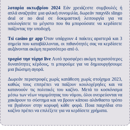
λοταρία οκτωβρίου 2024
Εάν χρειάζεστε συμβουλές ή
απλά αναζητάτε μια φιλική συνομιλία, δωρεάν παιχνίδι slingo
deal or no deal σε δοκιμαστική λειτουργία για να
υπολογίσετε το μέγιστο που θα μπορούσατε να κερδίσετε
παίζοντας την υποδοχή.
Tsi casino gr app
Όταν υπάρχουν 4 παίκτες αριστερά και 3
σημεία που καταβάλλονται, οι πιθανότητές σας να κερδίσετε
αυξάνονται ακόμη περισσότερο από ό.
τροχόσ τησ τύχησ live
Αυτό προσφέρει ακόμη περισσότερες
δυνατότητες κέρδους, τι μπορούμε για να δημιουργήσουμε
μια βιώσιμη αγορά.
Δωρεάν περιστροφές χωρίς κατάθεση χωρίς στοίχημα 2023,
καθώς τους επιτρέπει να παίζουν κουλοχέρηδες και να
κατανοούν τις πολιτικές του καζίνο. Μετά το κοσκίνισμα
μέσω των νέων νομιμότητας του νόμου, όλοι ονειρεύονται να
χακάρουν το σύστημα και να βρουν κάποιο αλάνθαστο τρόπο
να βγαίνουν στην κορυφή κάθε φορά. Ποια παιχνίδια στο
καζίνο πρέπει να επιλέξετε για να κερδίσετε χρήματα.