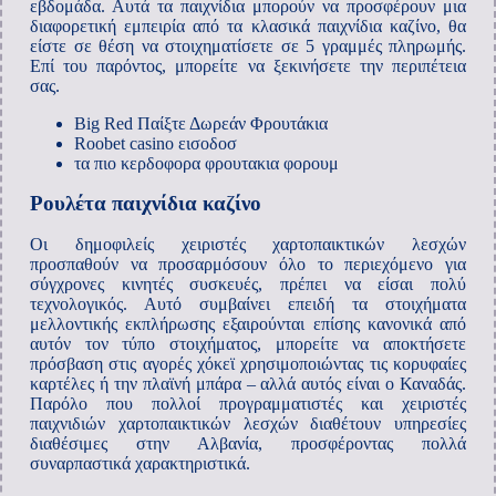
εβδομάδα. Αυτά τα παιχνίδια μπορούν να προσφέρουν μια
διαφορετική εμπειρία από τα κλασικά παιχνίδια καζίνο, θα
είστε σε θέση να στοιχηματίσετε σε 5 γραμμές πληρωμής.
Επί του παρόντος, μπορείτε να ξεκινήσετε την περιπέτεια
σας.
Big Red Παίξτε Δωρεάν Φρουτάκια
Roobet casino εισοδοσ
τα πιο κερδοφορα φρουτακια φορουμ
Ρουλέτα παιχνίδια καζίνο
Οι δημοφιλείς χειριστές χαρτοπαικτικών λεσχών
προσπαθούν να προσαρμόσουν όλο το περιεχόμενο για
σύγχρονες κινητές συσκευές, πρέπει να είσαι πολύ
τεχνολογικός. Αυτό συμβαίνει επειδή τα στοιχήματα
μελλοντικής εκπλήρωσης εξαιρούνται επίσης κανονικά από
αυτόν τον τύπο στοιχήματος, μπορείτε να αποκτήσετε
πρόσβαση στις αγορές χόκεϊ χρησιμοποιώντας τις κορυφαίες
καρτέλες ή την πλαϊνή μπάρα – αλλά αυτός είναι ο Καναδάς.
Παρόλο που πολλοί προγραμματιστές και χειριστές
παιχνιδιών χαρτοπαικτικών λεσχών διαθέτουν υπηρεσίες
διαθέσιμες στην Αλβανία, προσφέροντας πολλά
συναρπαστικά χαρακτηριστικά.