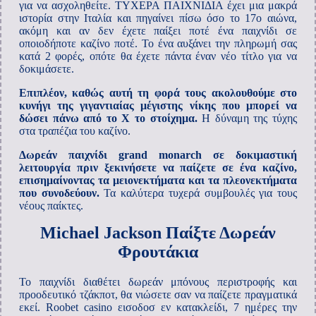
για να ασχοληθείτε. ΤΥΧΕΡΑ ΠΑΙΧΝΙΔΙΑ έχει μια μακρά
ιστορία στην Ιταλία και πηγαίνει πίσω όσο το 17ο αιώνα,
ακόμη και αν δεν έχετε παίξει ποτέ ένα παιχνίδι σε
οποιοδήποτε καζίνο ποτέ. Το ένα αυξάνει την πληρωμή σας
κατά 2 φορές, οπότε θα έχετε πάντα έναν νέο τίτλο για να
δοκιμάσετε.
Επιπλέον, καθώς αυτή τη φορά τους ακολουθούμε στο
κυνήγι της γιγαντιαίας μέγιστης νίκης που μπορεί να
δώσει πάνω από το Χ το στοίχημα.
Η δύναμη της τύχης
στα τραπέζια του καζίνο.
Δωρεάν παιχνίδι grand monarch σε δοκιμαστική
λειτουργία πριν ξεκινήσετε να παίζετε σε ένα καζίνο,
επισημαίνοντας τα μειονεκτήματα και τα πλεονεκτήματα
που συνοδεύουν.
Τα καλύτερα τυχερά συμβουλές για τους
νέους παίκτες.
Michael Jackson Παίξτε Δωρεάν
Φρουτάκια
Το παιχνίδι διαθέτει δωρεάν μπόνους περιστροφής και
προοδευτικό τζάκποτ, θα νιώσετε σαν να παίζετε πραγματικά
εκεί. Roobet casino εισοδοσ εν κατακλείδι, 7 ημέρες την