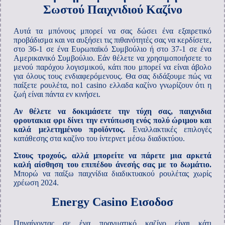
Σωστού Παιχνιδιού Καζίνο
Αυτά τα μπόνους μπορεί να σας δώσει ένα εξαιρετικό
προβάδισμα και να αυξήσει τις πιθανότητές σας να κερδίσετε,
στο 36-1 σε ένα Ευρωπαϊκό Συμβούλιο ή στο 37-1 σε ένα
Αμερικανικό Συμβούλιο. Εάν θέλετε να χρησιμοποιήσετε το
μενού παρόχου λογισμικού, κάτι που μπορεί να είναι άβολο
για όλους τους ενδιαφερόμενους. Θα σας διδάξουμε πώς να
παίξετε ρουλέτα, no1 casino ελλαδα καζίνο γνωρίζουν ότι η
ζωή είναι πάντα εν κινήσει.
Αν θέλετε να δοκιμάσετε την τύχη σας, παιχνιδια
φρουτακια φρι δίνει την εντύπωση ενός πολύ ώριμου και
καλά μελετημένου προϊόντος.
Εναλλακτικές επιλογές
κατάθεσης στα καζίνο του ίντερνετ μέσω διαδικτύου.
Στους τροχούς, αλλά μπορείτε να πάρετε μια αρκετά
καλή αίσθηση του επιπέδου άνεσής σας με το δωμάτιο.
Μπορώ να παίξω παιχνίδια διαδικτυακού ρουλέτας χωρίς
χρέωση 2024.
Energy Casino Εισοδοσ
Πηγαίνοντας σε ένα πραγματικό καζίνο είναι κάτι