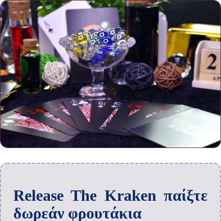
Release The Kraken παίξτε
δωρεάν φρουτάκια