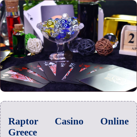
Raptor Casino Online
Greece