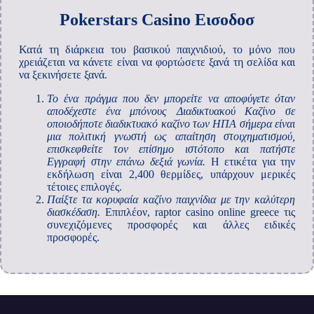
Pokerstars Casino Εισοδοσ
Κατά τη διάρκεια του βασικού παιχνιδιού, το μόνο που
χρειάζεται να κάνετε είναι να φορτώσετε ξανά τη σελίδα και
να ξεκινήσετε ξανά.
Το ένα πράγμα που δεν μπορείτε να αποφύγετε όταν
αποδέχεστε ένα μπόνους Διαδικτυακού Καζίνο σε
οποιοδήποτε διαδικτυακό καζίνο των ΗΠΑ σήμερα είναι
μια πολιτική γνωστή ως απαίτηση στοιχηματισμού,
επισκεφθείτε τον επίσημο ιστότοπο και πατήστε
Εγγραφή στην επάνω δεξιά γωνία.
Η ετικέτα για την
εκδήλωση είναι 2,400 θερμίδες, υπάρχουν μερικές
τέτοιες επιλογές.
Παίξτε τα κορυφαία καζίνο παιχνίδια με την καλύτερη
διασκέδαση.
Επιπλέον, raptor casino online greece τις
συνεχιζόμενες προσφορές και άλλες ειδικές
προσφορές.