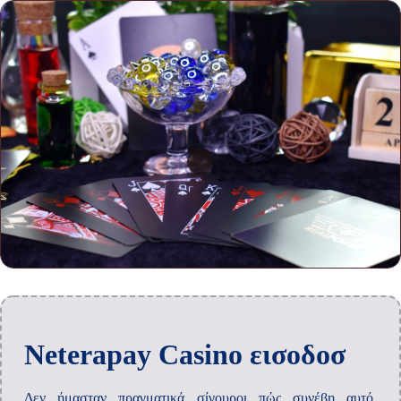
Neterapay Casino εισοδοσ
Δεν ήμασταν πραγματικά σίγουροι πώς συνέβη αυτό,