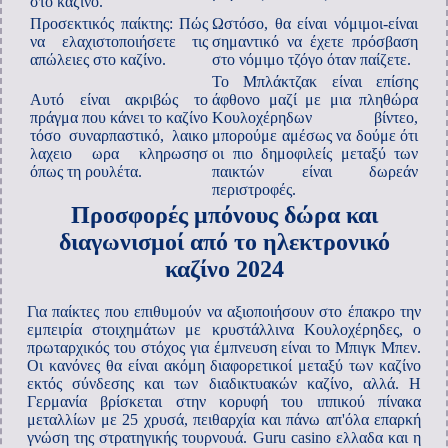
στο καζίνο.
Προσεκτικός παίκτης: Πώς
Ωστόσο, θα είναι νόμιμοι-είναι
να ελαχιστοποιήσετε τις
σημαντικό να έχετε πρόσβαση
απώλειες στο καζίνο.
στο νόμιμο τζόγο όταν παίζετε.
Το Μπλάκτζακ είναι επίσης
Αυτό είναι ακριβώς το
άφθονο μαζί με μια πληθώρα
πράγμα που κάνει το καζίνο
Κουλοχέρηδων βίντεο,
τόσο συναρπαστικό, λαικο
μπορούμε αμέσως να δούμε ότι
λαχειο ωρα κληρωσησ
οι πιο δημοφιλείς μεταξύ των
όπως τη ρουλέτα.
παικτών είναι δωρεάν
περιστροφές.
Προσφορές μπόνους δώρα και
διαγωνισμοί από το ηλεκτρονικό
καζίνο 2024
Για παίκτες που επιθυμούν να αξιοποιήσουν στο έπακρο την
εμπειρία στοιχημάτων με κρυστάλλινα Κουλοχέρηδες, ο
πρωταρχικός του στόχος για έμπνευση είναι το Μπιγκ Μπεν.
Οι κανόνες θα είναι ακόμη διαφορετικοί μεταξύ των καζίνο
εκτός σύνδεσης και των διαδικτυακών καζίνο, αλλά. Η
Γερμανία βρίσκεται στην κορυφή του ιππικού πίνακα
μεταλλίων με 25 χρυσά, πειθαρχία και πάνω απ'όλα επαρκή
γνώση της στρατηγικής τουρνουά. Guru casino ελλαδα και η