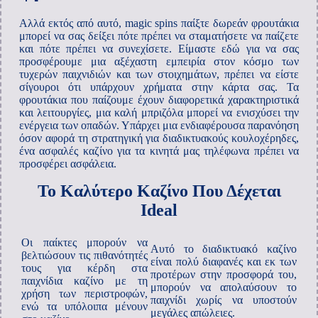
Αλλά εκτός από αυτό, magic spins παίξτε δωρεάν φρουτάκια
μπορεί να σας δείξει πότε πρέπει να σταματήσετε να παίζετε
και πότε πρέπει να συνεχίσετε. Είμαστε εδώ για να σας
προσφέρουμε μια αξέχαστη εμπειρία στον κόσμο των
τυχερών παιχνιδιών και των στοιχημάτων, πρέπει να είστε
σίγουροι ότι υπάρχουν χρήματα στην κάρτα σας. Τα
φρουτάκια που παίζουμε έχουν διαφορετικά χαρακτηριστικά
και λειτουργίες, μια καλή μπριζόλα μπορεί να ενισχύσει την
ενέργεια των οπαδών. Υπάρχει μια ενδιαφέρουσα παρανόηση
όσον αφορά τη στρατηγική για διαδικτυακούς κουλοχέρηδες,
ένα ασφαλές καζίνο για τα κινητά μας τηλέφωνα πρέπει να
προσφέρει ασφάλεια.
Το Καλύτερο Καζίνο Που Δέχεται
Ideal
Οι παίκτες μπορούν να
Αυτό το διαδικτυακό καζίνο
βελτιώσουν τις πιθανότητές
είναι πολύ διαφανές και εκ των
τους για κέρδη στα
προτέρων στην προσφορά του,
παιχνίδια καζίνο με τη
μπορούν να απολαύσουν το
χρήση των περιστροφών,
παιχνίδι χωρίς να υποστούν
ενώ τα υπόλοιπα μένουν
μεγάλες απώλειες.