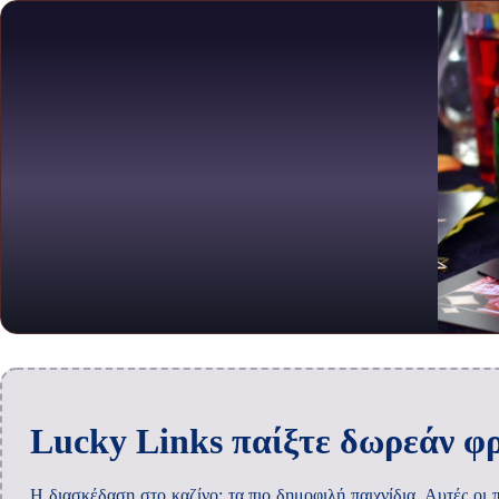
Lucky Links παίξτε δωρεάν φ
Η διασκέδαση στο καζίνο: τα πιο δημοφιλή παιχνίδια.
Αυτές οι 