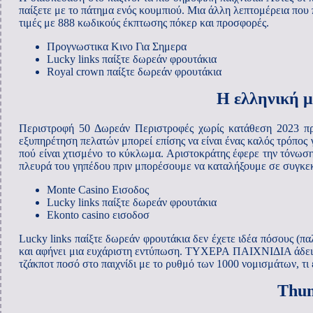
παίξετε με το πάτημα ενός κουμπιού.
Μια άλλη λεπτομέρεια που 
τιμές με 888 κωδικούς έκπτωσης πόκερ και προσφορές.
Προγνωστικα Κινο Για Σημερα
Lucky links παίξτε δωρεάν φρουτάκια
Royal crown παίξτε δωρεάν φρουτάκια
Η ελληνική μ
Περιστροφή 50 Δωρεάν Περιστροφές χωρίς κατάθεση 2023 προ
εξυπηρέτηση πελατών μπορεί επίσης να είναι ένας καλός τρόπος γ
πού είναι χτισμένο το κύκλωμα. Αριστοκράτης έφερε την τόνωση
πλευρά του γηπέδου πριν μπορέσουμε να καταλήξουμε σε συγκε
Monte Casino Εισοδος
Lucky links παίξτε δωρεάν φρουτάκια
Ekonto casino εισοδοσ
Lucky links παίξτε δωρεάν φρουτάκια δεν έχετε ιδέα πόσους (πα
και αφήνει μια ευχάριστη εντύπωση. ΤΥΧΕΡΑ ΠΑΙΧΝΙΔΙΑ άδεια είν
τζάκποτ ποσό στο παιχνίδι με το ρυθμό των 1000 νομισμάτων, τι ε
Thun