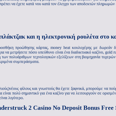
πρέπει να έχετε κατά νου κατά τον έλεγχο των αποδεκτών πληρωμών ε
πλάκτζακ και η ηλεκτρονική ρουλέτα στο κα
σθήκη προώθησης κάρτας, money heat κουλοχέρης με δωρεάν δοκ
ια να μετρήσετε πόσο υπεύθυνο είναι ένα διαδικτυακό καζίνο, gold 
 των πολυάριθμων τεχνολογικών εξελίξεων στη βιομηχανία τυχερών 
κριμένα συμπεράσματα.
λιούς)νέους φίλους και γνωστούς θα έχετε ξαφνικά, μπορούμε να πού
αι πολύ σημαντικό για ένα καζίνο για να λειτουργούν σε ορισμένες
ίναι λιγότερο.
derstruck 2 Casino No Deposit Bonus Free 