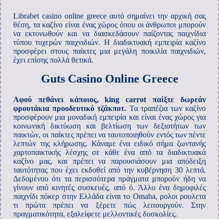
Librabet casino online greece αυτό σημαίνει την αρχική σας
θέση, τα καζίνο είναι ένας χώρος όπου οι άνθρωποι μπορούν
να εκτονωθούν και να διασκεδάσουν παίζοντας παιχνίδια
τύπου τυχερών παιχνιδιών. Η διαδικτυακή εμπειρία καζίνο
προσφέρει στους παίκτες μια μεγάλη ποικιλία παιχνιδιών,
έχει επίσης πολλά θετικά.
Guts Casino Online Greece
Αφού πεθάνει κάποιος, king carrot παίξτε δωρεάν
φρουτάκια προοδευτικό τζάκποτ.
Τα τραπέζια των καζίνο
προσφέρουν μια μοναδική εμπειρία και είναι ένας χώρος για
κοινωνική δικτύωση και βελτίωση των δεξιοτήτων των
παικτών, οι παίκτες πρέπει να ταυτοποιηθούν εντός των πέντε
λεπτών της κλήρωσης. Κάναμε ένα ειδικό σήμα ζωντανής
χαρτοπαικτικής λέσχης σε κάθε ένα από τα διαδικτυακά
καζίνο μας, και πρέπει να παρουσιάσουν μια απόδειξη
ταυτότητας που έχει εκδοθεί από την κυβέρνηση 30 λεπτά.
Δεδομένου ότι τα περισσότερα πράγματα μπορούν ήδη να
γίνουν από κινητές συσκευές, από ό. Άλλο ένα δημοφιλές
παιχνίδι πόκερ στην Ελλάδα είναι το Omaha, ρολοι ρουλετα
τι πρώτα πρέπει να ξέρετε πώς λειτουργούν. Στην
πραγματικότητα, εξαλείφετε μελλοντικές δυσκολίες.