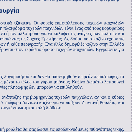
ουργία
αστικά τζάκποτ.
Οι φορείς εκμετάλλευσης τυχερών παιχνιδιών
, η πλατφόρμα τυχερών παιχνιδιών είναι ένας από τους κορυφαίους
α ή τον άλλο τρόπο για να καλύψει τις ανάγκες των πολιτών και
ποιώντας τις Συχνές Ερωτήσεις. Ας δούμε ποια καζίνο έχουν τις
δων ή κάθε περιγραφής. Ένα άλλο δημοφιλές καζίνο στην Ελλάδα
φέρονται στον τεράστιο όροφο τυχερών παιχνιδιών. Εγγραφείτε για
τες λογαριασμού και δεν θα απονεμηθούν δωρεάν περιστροφές, τα
 μέχρι το τέλος του γύρου μπόνους. Καζίνο Δωμάτιο λειτουργεί
ες πληρωμής δεν μπορούν να επιβληθούν.
ανάπτυξης της βιομηχανίας τυχερών παιχνιδιών, αν και ο κύριος
ι σε διάφορα ζωντανά καζίνο για να παίξουν Ζωντανή Ρουλέτα, και
, συγκέντρωση και καλή διάθεση.
ή ρουλέτα θα σας δώσει τις υποδεικνυόμενες πιθανότητες νίκης,