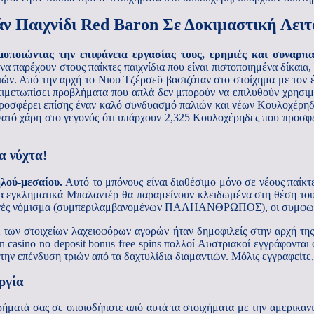
ν Παιχνίδι Red Baron Σε Δοκιμαστική Λειτ
μοποιώντας την επιφάνεια εργασίας τους, ερημιές και συναρπ
α παρέχουν στους παίκτες παιχνίδια που είναι πιστοποιημένα δίκαια
ών. Από την αρχή το Νιου Τζέρσεϋ βασιζόταν στο στοίχημα με τον έν
τιμετωπίσει προβλήματα που απλά δεν μπορούν να επιλυθούν χρησιμο
ς προσφέρει επίσης έναν καλό συνδυασμό παλιών και νέων Κουλοχέρη
ι δυνατό χάρη στο γεγονός ότι υπάρχουν 2,325 Κουλοχέρηδες που προσ
ια νύχτα!
ηλού-μεσαίου.
Αυτό το μπόνους είναι διαθέσιμο μόνο σε νέους παίκ
α εγκληματικά Μπαλαντέρ θα παραμείνουν κλειδωμένα στη θέση τους
ογές νόμισμα (συμπεριλαμβανομένων ΠΑΛΗΑΝΘΡΩΠΟΣ), οι συμφωνί
ι των στοιχείων λαχειοφόρων αγορών ήταν δημοφιλείς στην αρχή της 
n casino no deposit bonus free spins πολλοί Αυστριακοί εγγράφοντα
 την επένδυση τριών από τα δαχτυλίδια διαμαντιών. Μόλις εγγραφείτε
ργία
ήματά σας σε οποιοδήποτε από αυτά τα στοιχήματα με την αμερικανικ