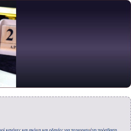
οί κανόνες και ακόμη και οδηγίες για περιορισμένη πρόσβαση.