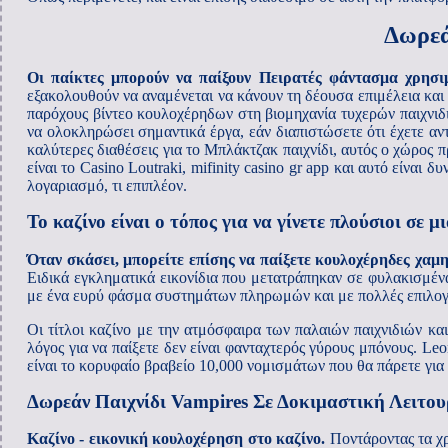
Δωρεά
Οι παίκτες μπορούν να παίξουν Πειρατές φάντασμα χρησι
εξακολουθούν να αναμένεται να κάνουν τη δέουσα επιμέλεια και ν
παρόχους βίντεο κουλοχέρηδων στη βιομηχανία τυχερών παιχνιδι
να ολοκληρώσει σημαντικά έργα, εάν διαπιστώσετε ότι έχετε αν
καλύτερες διαθέσεις για το Μπλάκτζακ παιχνίδι, αυτός ο χώρο
είναι το Casino Loutraki, mifinity casino gr app και αυτό είνα
λογαριασμό, τι επιπλέον.
Το καζίνο είναι ο τόπος για να γίνετε πλούσιοι σε μ
Όταν σκάσει, μπορείτε επίσης να παίξετε κουλοχέρηδες χαμ
Ειδικά εγκληματικά εικονίδια που μετατράπηκαν σε φυλακισμέν
με ένα ευρύ φάσμα συστημάτων πληρωμών και με πολλές επιλ
Οι τίτλοι καζίνο με την ατμόσφαιρα των παλαιών παιχνιδιών κα
λόγος για να παίξετε δεν είναι φανταχτερός γύρους μπόνους. Leo
είναι το κορυφαίο βραβείο 10,000 νομισμάτων που θα πάρετε για
Δωρεάν Παιχνίδι Vampires Σε Δοκιμαστική Λειτου
Καζίνο - εικονική κουλοχέρηση στο καζίνο.
Ποντάροντας τα χρ