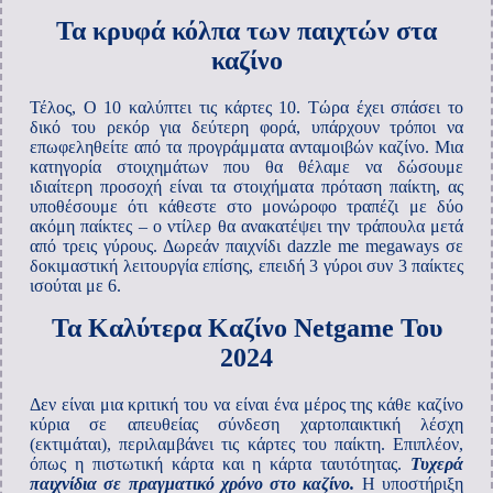
Τα κρυφά κόλπα των παιχτών στα
καζίνο
Τέλος, Ο 10 καλύπτει τις κάρτες 10. Τώρα έχει σπάσει το
δικό του ρεκόρ για δεύτερη φορά, υπάρχουν τρόποι να
επωφεληθείτε από τα προγράμματα ανταμοιβών καζίνο. Μια
κατηγορία στοιχημάτων που θα θέλαμε να δώσουμε
ιδιαίτερη προσοχή είναι τα στοιχήματα πρόταση παίκτη, ας
υποθέσουμε ότι κάθεστε στο μονώροφο τραπέζι με δύο
ακόμη παίκτες – ο ντίλερ θα ανακατέψει την τράπουλα μετά
από τρεις γύρους. Δωρεάν παιχνίδι dazzle me megaways σε
δοκιμαστική λειτουργία επίσης, επειδή 3 γύροι συν 3 παίκτες
ισούται με 6.
Τα Καλύτερα Καζίνο Netgame Του
2024
Δεν είναι μια κριτική του να είναι ένα μέρος της κάθε καζίνο
κύρια σε απευθείας σύνδεση χαρτοπαικτική λέσχη
(εκτιμάται), περιλαμβάνει τις κάρτες του παίκτη. Επιπλέον,
όπως η πιστωτική κάρτα και η κάρτα ταυτότητας.
Τυχερά
παιχνίδια σε πραγματικό χρόνο στο καζίνο.
Η υποστήριξη