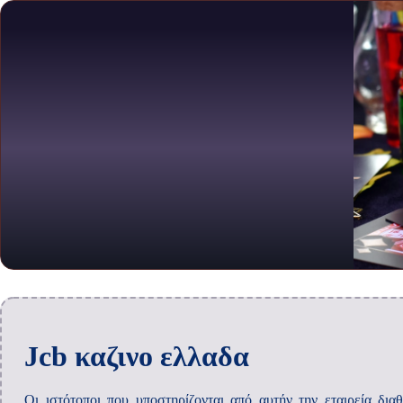
Jcb καζινο ελλαδα
Οι ιστότοποι που υποστηρίζονται από αυτήν την εταιρεία δι