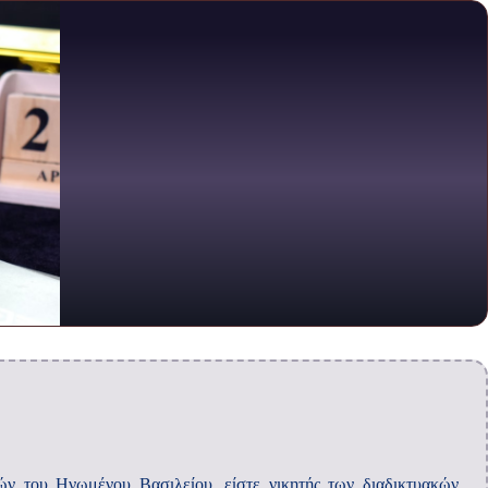
ιών του Ηνωμένου Βασιλείου, είστε νικητής των διαδικτυακών