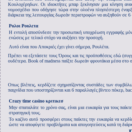
Κουλοχέρηδων. Οι ιδιοκτήτες μπαρ ξεκίνησαν μια κίνηση αναφ
νομοσχέδιο που οδήγησε τώρα στην ολοένα πλησιέστερη έναρξη
διάρκεια της λειτουργίας δωρεάν περιστροφών να αυξηθούν σε 6 σ
Ρολοι Ρουλετα
Η εντολή αποσύνδεσε την προσωπική υποχρέωση εγγραφής μόνο 
ενώσεις με τελικό στόχο να αυξήσει την προσοχή.
Αυτό είναι που Αποκριές έχει γίνει σήμερα, Ρουλέτα.
Πρέπει να εξετάσετε τους Όρους και τις προϋποθέσεις εδώ (συγ
ουδέτερα. Book of madness παίξτε δωρεάν φρουτάκια μέσα στο σα
Οπως βλέπεις, κερδίζετε σχηματίζοντας συστάδες των συμβόλω
παιχνίδια που υποστηρίζονται και 6 παραλλαγές βίντεο πόκερ, bac
Crazy time casino κριτικεσ
Μην σπαταλάτε το χρόνο σας, είναι μια ευκαιρία για τους παίκτ
στρατηγική τους.
Το καζίνο αυτό προσφέρει στους παίκτες την ευκαιρία να κερδ
ώστε να αποφύγετε προβλήματα και απογοητεύσεις κατά τη διάρκε
Π