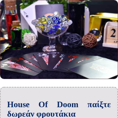
House Of Doom παίξτε
δωρεάν φρουτάκια