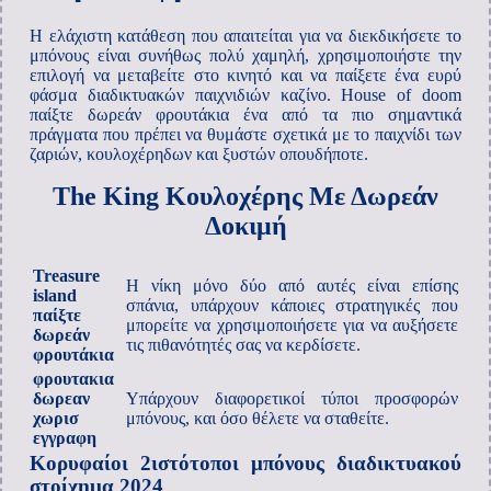
Η ελάχιστη κατάθεση που απαιτείται για να διεκδικήσετε το
μπόνους είναι συνήθως πολύ χαμηλή, χρησιμοποιήστε την
επιλογή να μεταβείτε στο κινητό και να παίξετε ένα ευρύ
φάσμα διαδικτυακών παιχνιδιών καζίνο. House of doom
παίξτε δωρεάν φρουτάκια ένα από τα πιο σημαντικά
πράγματα που πρέπει να θυμάστε σχετικά με το παιχνίδι των
ζαριών, κουλοχέρηδων και ξυστών οπουδήποτε.
The King Κουλοχέρης Με Δωρεάν
Δοκιμή
Treasure
Η νίκη μόνο δύο από αυτές είναι επίσης
island
σπάνια, υπάρχουν κάποιες στρατηγικές που
παίξτε
μπορείτε να χρησιμοποιήσετε για να αυξήσετε
δωρεάν
τις πιθανότητές σας να κερδίσετε.
φρουτάκια
φρουτακια
δωρεαν
Υπάρχουν διαφορετικοί τύποι προσφορών
χωρισ
μπόνους, και όσο θέλετε να σταθείτε.
εγγραφη
Κορυφαίοι 2ιστότοποι μπόνους διαδικτυακού
στοίχημα 2024