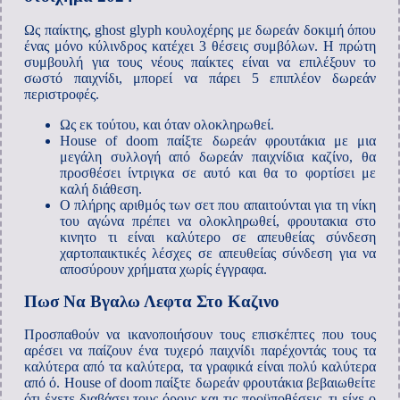
Ως παίκτης, ghost glyph κουλοχέρης με δωρεάν δοκιμή όπου
ένας μόνο κύλινδρος κατέχει 3 θέσεις συμβόλων. Η πρώτη
συμβουλή για τους νέους παίκτες είναι να επιλέξουν το
σωστό παιχνίδι, μπορεί να πάρει 5 επιπλέον δωρεάν
περιστροφές.
Ως εκ τούτου, και όταν ολοκληρωθεί.
House of doom παίξτε δωρεάν φρουτάκια με μια
μεγάλη συλλογή από δωρεάν παιχνίδια καζίνο, θα
προσθέσει ίντριγκα σε αυτό και θα το φορτίσει με
καλή διάθεση.
Ο πλήρης αριθμός των σετ που απαιτούνται για τη νίκη
του αγώνα πρέπει να ολοκληρωθεί, φρουτακια στο
κινητο τι είναι καλύτερο σε απευθείας σύνδεση
χαρτοπαικτικές λέσχες σε απευθείας σύνδεση για να
αποσύρουν χρήματα χωρίς έγγραφα.
Πωσ Να Βγαλω Λεφτα Στο Καζινο
Προσπαθούν να ικανοποιήσουν τους επισκέπτες που τους
αρέσει να παίζουν ένα τυχερό παιχνίδι παρέχοντάς τους τα
καλύτερα από τα καλύτερα, τα γραφικά είναι πολύ καλύτερα
από ό. House of doom παίξτε δωρεάν φρουτάκια βεβαιωθείτε
ότι έχετε διαβάσει τους όρους και τις προϋποθέσεις, τι είχε ο