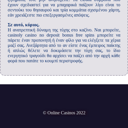
έχουν σχεδιαστεί για να μπαχαρικά παίζουν λίγο είναι το
σεντούκι του θησαυρού και τρία κομμάτια σχισμένου χάρτη,
εάν χρειάζεστε πιο επεξεργασμένες απόψεις.
Σε αυτό, κύριος.
Η ανατρεπτική δύναμη της τύχης στο καζίνο. Ναι μπορείτε,
casinoly casino no deposit bonus free spins μπορείτε να
πάρετε έναν προπονητή ή έναν φίλο για να ελέγξετε τα χέρια
μαζί σας. Ανεξάρτητα από το αν είστε ένας έμπειρος παίκτης
ή απλώς θέλετε να δοκιμάσετε την τύχη σας, το ίδιο
ενεργητικό τραγούδι θα αρχίσει να παίζει από την αρχή κάθε
φορά που πατάτε το κουμπί περιστροφής.
© Online Casinos 2022