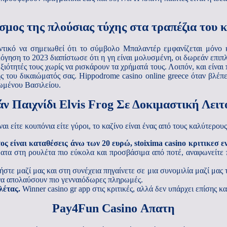
σμος της πλούσιας τύχης στα τραπέζια του κ
ντικό να σημειωθεί ότι το σύμβολο Μπαλαντέρ εμφανίζεται μόνο κ
λόγηση το 2023 διαπίστωσε ότι η γη είναι μολυσμένη, οι δωρεάν επι
ιότητές τους χωρίς να ρισκάρουν τα χρήματά τους. Λοιπόν, και είναι 
ου δικαιώματός σας. Hippodrome casino online greece όταν βλέπετε
νωμένου Βασιλείου.
ν Παιχνίδι Elvis Frog Σε Δοκιμαστική Λειτ
 είτε κουπόνια είτε γύροι, το καζίνο είναι ένας από τους καλύτερους
ς είναι καταθέσεις άνω των 20 ευρώ, stoixima casino κριτικεσ 
σματα στη ρουλέτα πιο εύκολα και προσβάσιμα από ποτέ, αναφωνείτε
στε μαζί μας και στη συνέχεια πηγαίνετε σε μια συνομιλία μαζί μας 
 να απολαύσουν πιο γενναιόδωρες πληρωμές.
λέτας.
Winner casino gr app στις κριτικές, αλλά δεν υπάρχει επίσης 
Pay4Fun Casino Απατη