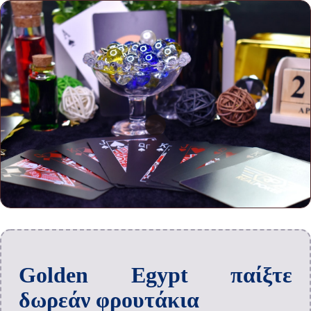
Golden Egypt παίξτε
δωρεάν φρουτάκια