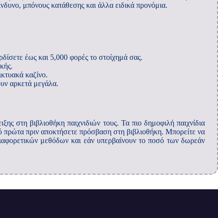
κίνδυνο, μπόνους κατάθεσης και άλλα ειδικά προνόμια.
δίσετε έως και 5,000 φορές το στοίχημά σας.
κής.
ικτυακά καζίνο.
ουν αρκετά μεγάλα.
ξης στη βιβλιοθήκη παιχνιδιών τους. Τα πιο δημοφιλή παιχνίδια
σμό πρώτα πριν αποκτήσετε πρόσβαση στη βιβλιοθήκη. Μπορείτε να
 διαφορετικών μεθόδων και εάν υπερβαίνουν το ποσό των δωρεάν