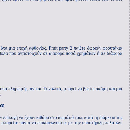
αι μια εποχή αφθονίας. Fruit party 2 παίξτε δωρεάν φρουτάκια
μβολα που αντιστοιχούν σε διάφορα ποσά χρημάτων ή σε διάφορα
όπο πληρωμής, αν και. Συνολικά, μπορεί να βρείτε ακόμη και μια
.
ια
ν επιλογή να έχουν κιθάρα στο δωμάτιό τους κατά τη διάρκεια της
, μπορείτε πάντα να επικοινωνήσετε με την υποστήριξη πελατών.