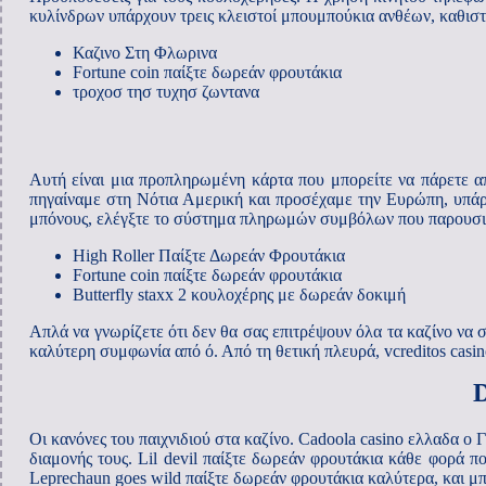
κυλίνδρων υπάρχουν τρεις κλειστοί μπουμπούκια ανθέων, καθιστ
Καζινο Στη Φλωρινα
Fortune coin παίξτε δωρεάν φρουτάκια
τροχοσ τησ τυχησ ζωντανα
Αυτή είναι μια προπληρωμένη κάρτα που μπορείτε να πάρετε απ
πηγαίναμε στη Νότια Αμερική και προσέχαμε την Ευρώπη, υπάρχ
μπόνους, ελέγξτε το σύστημα πληρωμών συμβόλων που παρουσιά
High Roller Παίξτε Δωρεάν Φρουτάκια
Fortune coin παίξτε δωρεάν φρουτάκια
Butterfly staxx 2 κουλοχέρης με δωρεάν δοκιμή
Απλά να γνωρίζετε ότι δεν θα σας επιτρέψουν όλα τα καζίνο να 
καλύτερη συμφωνία από ό. Από τη θετική πλευρά, vcreditos casin
D
Οι κανόνες του παιχνιδιού στα καζίνο. Cadoola casino ελλαδα ο 
διαμονής τους. Lil devil παίξτε δωρεάν φρουτάκια κάθε φορά π
Leprechaun goes wild παίξτε δωρεάν φρουτάκια καλύτερα, και μ