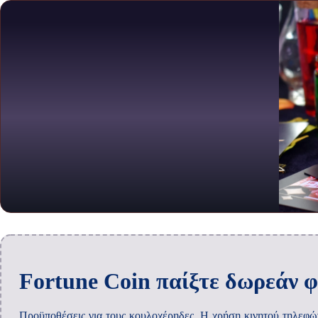
Fortune Coin παίξτε δωρεάν 
Προϋποθέσεις για τους κουλοχέρηδες.
Η χρήση κινητού τηλεφών