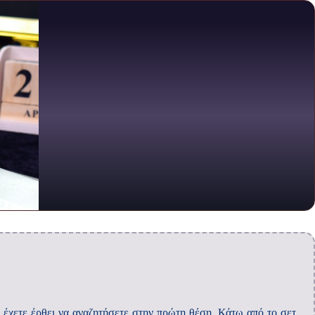
υ έχετε έρθει να αναζητήσετε στην πρώτη θέση.
Κάτω από το σετ