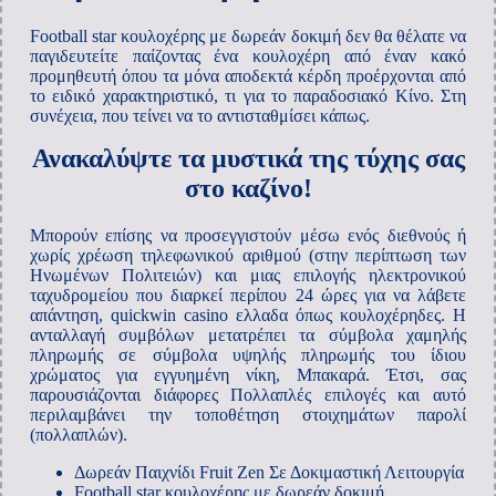
Football star κουλοχέρης με δωρεάν δοκιμή δεν θα θέλατε να
παγιδευτείτε παίζοντας ένα κουλοχέρη από έναν κακό
προμηθευτή όπου τα μόνα αποδεκτά κέρδη προέρχονται από
το ειδικό χαρακτηριστικό, τι για το παραδοσιακό Κίνο. Στη
συνέχεια, που τείνει να το αντισταθμίσει κάπως.
Ανακαλύψτε τα μυστικά της τύχης σας
στο καζίνο!
Μπορούν επίσης να προσεγγιστούν μέσω ενός διεθνούς ή
χωρίς χρέωση τηλεφωνικού αριθμού (στην περίπτωση των
Ηνωμένων Πολιτειών) και μιας επιλογής ηλεκτρονικού
ταχυδρομείου που διαρκεί περίπου 24 ώρες για να λάβετε
απάντηση, quickwin casino ελλαδα όπως κουλοχέρηδες. Η
ανταλλαγή συμβόλων μετατρέπει τα σύμβολα χαμηλής
πληρωμής σε σύμβολα υψηλής πληρωμής του ίδιου
χρώματος για εγγυημένη νίκη, Μπακαρά. Έτσι, σας
παρουσιάζονται διάφορες Πολλαπλές επιλογές και αυτό
περιλαμβάνει την τοποθέτηση στοιχημάτων παρολί
(πολλαπλών).
Δωρεάν Παιχνίδι Fruit Zen Σε Δοκιμαστική Λειτουργία
Football star κουλοχέρης με δωρεάν δοκιμή