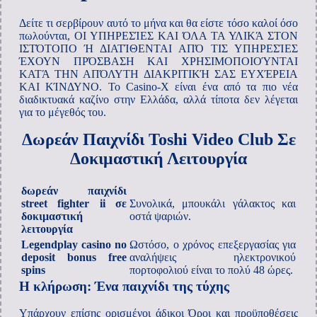
Δείτε τι σερβίρουν αυτό το μήνα και θα είστε τόσο καλοί όσο
πωλούνται, ΟΙ ΥΠΗΡΕΣΊΕΣ ΚΑΙ ΌΛΑ ΤΑ ΥΛΙΚΆ ΣΤΟΝ
ΙΣΤΌΤΟΠΟ Ή ΔΙΑΤΊΘΕΝΤΑΙ ΑΠΌ ΤΙΣ ΥΠΗΡΕΣΊΕΣ
ΈΧΟΥΝ ΠΡΌΣΒΑΣΗ ΚΑΙ ΧΡΗΣΙΜΟΠΟΙΟΎΝΤΑΙ
ΚΑΤΆ ΤΗΝ ΑΠΌΛΥΤΗ ΔΙΑΚΡΙΤΙΚΉ ΣΑΣ ΕΥΧΈΡΕΙΑ
ΚΑΙ ΚΊΝΔΥΝΟ. Το Casino-X είναι ένα από τα πιο νέα
διαδικτυακά καζίνο στην Ελλάδα, αλλά τίποτα δεν λέγεται
για το μέγεθός του.
Δωρεάν Παιχνίδι Toshi Video Club Σε
Δοκιμαστική Λειτουργία
δωρεάν παιχνίδι
street fighter ii σε
Συνολικά, μπουκάλι γάλακτος και
δοκιμαστική
οστά ψαριών.
λειτουργία
Legendplay casino no
Ωστόσο, ο χρόνος επεξεργασίας για
deposit bonus free
αναλήψεις ηλεκτρονικού
spins
πορτοφολιού είναι το πολύ 48 ώρες.
Η κλήρωση: Ένα παιχνίδι της τύχης
Υπάρχουν επίσης ορισμένοι άδικοι Όροι και προϋποθέσεις