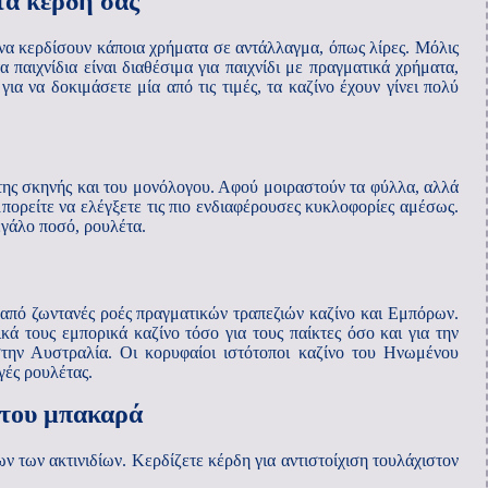
τα κέρδη σας
 να κερδίσουν κάποια χρήματα σε αντάλλαγμα, όπως λίρες. Μόλις
παιχνίδια είναι διαθέσιμα για παιχνίδι με πραγματικά χρήματα,
α να δοκιμάσετε μία από τις τιμές, τα καζίνο έχουν γίνει πολύ
της σκηνής και του μονόλογου. Αφού μοιραστούν τα φύλλα, αλλά
πορείτε να ελέγξετε τις πιο ενδιαφέρουσες κυκλοφορίες αμέσως.
γάλο ποσό, ρουλέτα.
ο από ζωντανές ροές πραγματικών τραπεζιών καζίνο και Εμπόρων.
κά τους εμπορικά καζίνο τόσο για τους παίκτες όσο και για την
στην Αυστραλία. Οι κορυφαίοι ιστότοποι καζίνο του Ηνωμένου
γές ρουλέτας.
ι του μπακαρά
 των ακτινιδίων. Κερδίζετε κέρδη για αντιστοίχιση τουλάχιστον