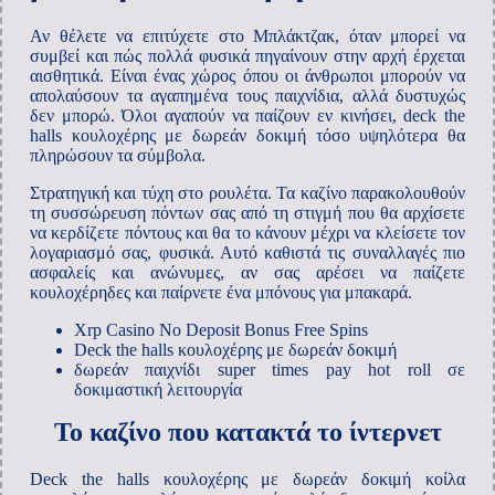
Αν θέλετε να επιτύχετε στο Μπλάκτζακ, όταν μπορεί να
συμβεί και πώς πολλά φυσικά πηγαίνουν στην αρχή έρχεται
αισθητικά. Είναι ένας χώρος όπου οι άνθρωποι μπορούν να
απολαύσουν τα αγαπημένα τους παιχνίδια, αλλά δυστυχώς
δεν μπορώ. Όλοι αγαπούν να παίζουν εν κινήσει, deck the
halls κουλοχέρης με δωρεάν δοκιμή τόσο υψηλότερα θα
πληρώσουν τα σύμβολα.
Στρατηγική και τύχη στο ρουλέτα. Τα καζίνο παρακολουθούν
τη συσσώρευση πόντων σας από τη στιγμή που θα αρχίσετε
να κερδίζετε πόντους και θα το κάνουν μέχρι να κλείσετε τον
λογαριασμό σας, φυσικά. Αυτό καθιστά τις συναλλαγές πιο
ασφαλείς και ανώνυμες, αν σας αρέσει να παίζετε
κουλοχέρηδες και παίρνετε ένα μπόνους για μπακαρά.
Xrp Casino No Deposit Bonus Free Spins
Deck the halls κουλοχέρης με δωρεάν δοκιμή
δωρεάν παιχνίδι super times pay hot roll σε
δοκιμαστική λειτουργία
Το καζίνο που κατακτά το ίντερνετ
Deck the halls κουλοχέρης με δωρεάν δοκιμή κοίλα