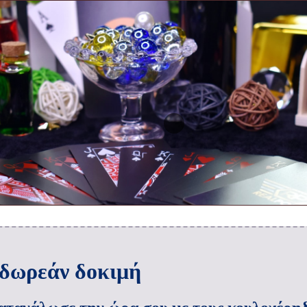
 δωρεάν δοκιμή