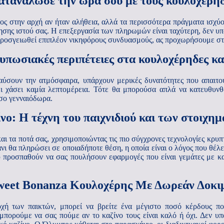
τανάλωσε την ώρα σου με τους κουλοχέρη
 στην αρχή αν ήταν αλήθεια, αλλά τα περισσότερα πράγματα ισχύου
σης ιστού σας. Η επεξεργασία των πληρωμών είναι ταχύτερη, δεν υπά
προσγειωθεί επιπλέον νικηφόρους συνδυασμούς, ας προχωρήσουμε στα
υπωσιακές περιπέτειες στα κουλοχέρηδες κα
αύσουν την ατμόσφαιρα, υπάρχουν μερικές δυνατότητες που απαιτού
ι χάσει καμία λεπτομέρεια. Τότε θα μπορούσα απλά να κατευθυνθώ
όσο γενναιόδωρα.
νο: Η τέχνη του παιχνιδιού και των στοιχη
αι τα ποτά σας, χρησιμοποιώντας τις πιο σύγχρονες τεχνολογίες κρυπ
 θα πληρώσει σε οποιαδήποτε θέση, η οποία είναι ο λόγος που θέλετ
 προσπαθούν να σας πουλήσουν εφαρμογές που είναι γεμάτες με κα
weet Bonanza Κουλοχέρης Με Δωρεάν Δοκι
σοχή των παικτών, μπορεί να βρείτε ένα μέγιστο ποσό κέρδους π
 μπορούμε να σας πούμε αν το καζίνο τους είναι καλό ή όχι. Δεν υπ