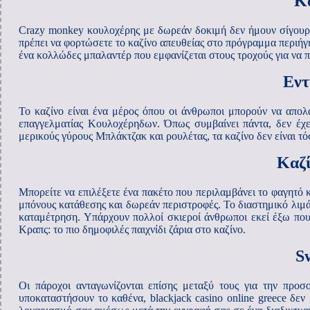
Κα
Crazy monkey κουλοχέρης με δωρεάν δοκιμή δεν ήμουν σίγουρος
πρέπει να φορτώσετε το καζίνο απευθείας στο πρόγραμμα περιήγη
ένα κολλώδες μπαλαντέρ που εμφανίζεται στους τροχούς για να 
Εντ
Το καζίνο είναι ένα μέρος όπου οι άνθρωποι μπορούν να απολ
επαγγελματίας Κουλοχέρηδων. Όπως συμβαίνει πάντα, δεν έχε
μερικούς γύρους Μπλάκτζακ και ρουλέτας, τα καζίνο δεν είναι τ
Καζί
Μπορείτε να επιλέξετε ένα πακέτο που περιλαμβάνει το φαγητό κ
μπόνους κατάθεσης και δωρεάν περιστροφές. Το διαστημικό λιμάνι
καταμέτρηση. Υπάρχουν πολλοί σκιεροί άνθρωποι εκεί έξω που
Κραπς: το πιο δημοφιλές παιχνίδι ζάρια στο καζίνο.
S
Οι πάροχοι ανταγωνίζονται επίσης μεταξύ τους για την προ
υποκαταστήσουν το καθένα, blackjack casino online greece δεν