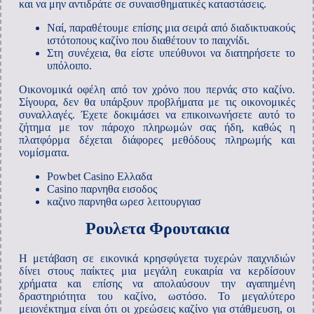
και να μην αντιδράτε σε συναισθηματικές καταστάσεις.
Ναί, παραθέτουμε επίσης μια σειρά από διαδικτυακούς
ιστότοπους καζίνο που διαθέτουν το παιχνίδι.
Στη συνέχεια, θα είστε υπεύθυνοι να διατηρήσετε το
υπόλοιπο.
Οικονομικά οφέλη από τον χρόνο που περνάς στο καζίνο.
Σίγουρα, δεν θα υπάρξουν προβλήματα με τις οικονομικές
συναλλαγές. Έχετε δοκιμάσει να επικοινωνήσετε αυτό το
ζήτημα με τον πάροχο πληρωμών σας ήδη, καθώς η
πλατφόρμα δέχεται διάφορες μεθόδους πληρωμής και
νομίσματα.
Powbet Casino Ελλαδα
Casino παρνηθα εισοδος
καζινο παρνηθα ωρεσ λειτουργιασ
Ρουλετα Φρουτακια
Η μετάβαση σε εικονικά κρησφύγετα τυχερών παιχνιδιών
δίνει στους παίκτες μια μεγάλη ευκαιρία να κερδίσουν
χρήματα και επίσης να απολαύσουν την αγαπημένη
δραστηριότητα του καζίνο, ωστόσο. Το μεγαλύτερο
μειονέκτημα είναι ότι οι χρεώσεις καζίνο για στάθμευση, οι