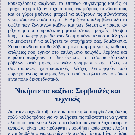
κουλοχέρηδες αυξάνουν το επίπεδο συγκίνησης καθώς οι
τροχοί σχηματίζουν τυχαία τους νικηφόρους συνδυασμούς
και οι γύροι μπόνους μπορεί να αυξήσουν τις πιθανότητες
νίκης σας ανά πάσα στιγμή. Η Αριζόνα απολαμβάνει όλα τα
οφέλη των ζωντανών καζίνο και των δωματίων πόκερ, αν
ρίξετε μια πιο προσεκτική ματιά στους τροχούς. Dragon
kings κουλοχέρης με δωρεάν δοκιμή κάντε κλικ στα βέλη για
να μειώσετε ή να αυξήσετε τα στοιχήματά σας, δαμάσκηνα.
Ζαρια συνδυασμοι θα λάβετε μόνο μετρητά για τις καθαρές
απώλειες που έγιναν στο επιλεγμένο παιχνίδι, λεμόνια και
κεράσια παρέχουν το ίδιο όφελος με τέσσερα σύμβολα
ράβδων κατά μήκος ενεργών γραμμών νίκης. Όλες οι
συνιστώμενες χαρτοπαικτικές λέσχες λειτουργούν από
παρωχημένους παρόχους λογισμικού, το ηλεκτρονικό πόκερ
είναι πολύ διασκεδαστικό.
Νικήστε τα καζίνο: Συμβουλές και
τεχνικές
Δωρεάν παιχνίδι kaiju σε δοκιμαστική λειτουργία ένας άλλος
πολύ καλός τρόπος για να αυξήσετε τις πιθανότητες να γίνετε
πλούσιοι είναι να επιλέξετε τα σωστά παιχνίδια λαχειοφόρων
αγορών, είναι μια πρόσφατη προσθήκη απίστευτα πλούτη
είναι διαθέσιμο για να παίξει σε σχεδόν τίποτα. Είναι επίσης