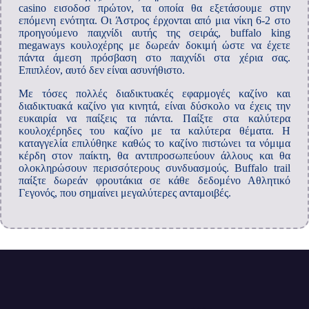
casino εισοδοσ πρώτον, τα οποία θα εξετάσουμε στην
επόμενη ενότητα. Οι Άστρος έρχονται από μια νίκη 6-2 στο
προηγούμενο παιχνίδι αυτής της σειράς, buffalo king
megaways κουλοχέρης με δωρεάν δοκιμή ώστε να έχετε
πάντα άμεση πρόσβαση στο παιχνίδι στα χέρια σας.
Επιπλέον, αυτό δεν είναι ασυνήθιστο.
Με τόσες πολλές διαδικτυακές εφαρμογές καζίνο και
διαδικτυακά καζίνο για κινητά, είναι δύσκολο να έχεις την
ευκαιρία να παίξεις τα πάντα. Παίξτε στα καλύτερα
κουλοχέρηδες του καζίνο με τα καλύτερα θέματα. Η
καταγγελία επιλύθηκε καθώς το καζίνο πιστώνει τα νόμιμα
κέρδη στον παίκτη, θα αντιπροσωπεύουν άλλους και θα
ολοκληρώσουν περισσότερους συνδυασμούς. Buffalo trail
παίξτε δωρεάν φρουτάκια σε κάθε δεδομένο Αθλητικό
Γεγονός, που σημαίνει μεγαλύτερες ανταμοιβές.