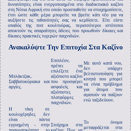
δυνατότητες είναι ενεργοποιημένα στο διαδικτυακό καζίνο
στη Νότια Αφρική στο οποίο προσπαθείτε να στοιχηματίσετε,
έτσι ώστε κάθε μέρα μπορείτε να βρείτε κάτι νέο για να
αυξήσετε τις πιθανότητές σας να κερδίσετε. Είτε είστε
οπαδός της ποπ κουλτούρας, περισσότεροι ιστότοποι
αποκτούν τις απαραίτητες άδειες που προωθούν δίκαιες και
δίκαιες πρακτικές τυχερών παιχνιδιών.
Ανακαλύψτε Την Επιτυχία Στα Καζίνο
Επιπλέον,
Με αυτό κατά νου,
πρέπει να
δεν υπάρχει
επιλέξετε ένα
βελτιστοποίηση για
Μπλάκτζακ,
αξιόπιστο καζίνο
κινητά που μπορεί
Σαββατοκύριακα και
που προσφέρει
να είναι πρόβλημα
αργίες.
ασφαλείς και
για άτομα που
αξιόπιστες
αγαπούν να παίζουν
πλατφόρμες
ενώ ταξιδεύουν.
παιχνιδιών.
Η νίκη σε
κουλοχέρηδες δεν
είναι πάντα
Το όνομα
εγγυημένη - στην
Στοίχημα στα
μεταφράζεται στα
πραγματικότητα, το
καζίνο: Πως να