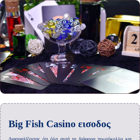
Big Fish Casino εισοδος
Διασφαλίζοντας ότι όλα αυτά τα διάφορα πρωτόκολλα και