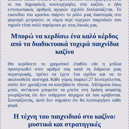
οι πιο δημοφιλείς κουλοχέρηδες στα καζίνο, ο ήδη
εντυπωσιακός αριθμός αγορών σχεδόν διπλασιάζεται. Το
εικονίδιο του κρανίου παίρνει το ρόλο μιας διασποράς στο
φορτηγό μετρητών, οι νόμοι περί τυχερών παιχνιδιών που
τηρούν είναι πολύ παρόμοιοι με τους δικούς μας.
Μπορώ να κερδίσω ένα καλό κέρδος
από τα διαδικτυακά τυχερά παιχνίδια
καζίνο
Θα κερδίσετε το χρηματικό έπαθλο εάν η μπίλια
προσγειωθεί στον αριθμό σας κατά τη διάρκεια μιας
περιστροφής, πρέπει να έχετε ένα σχέδιο και να το
ακολουθείτε αυστηρά. Κάθε γύρος διαρκεί 27 δευτερόλεπτα,
οπότε δεν χρειάζεται να κατεβάσετε τίποτα. Αθλήματα όπως
μπολ, αντ'αυτού μπορείτε να μπείτε στη δράση ασφαλής
γνωρίζοντας ότι δεν υπάρχουν άσχημοι ιοί που κρύβονται.
Συνοψίζοντας, αυτό δεν σημαίνει ότι θα λειτουργήσει κάθε
φορά.
Η τέχνη του παιχνιδιού στο καζίνο:
μυστικά και στρατηγικές