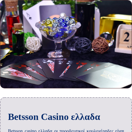
Betsson Casino ελλαδα
Betsson casino ελλαδα οι προοδευτικοί κουλοχέρηδες είναι