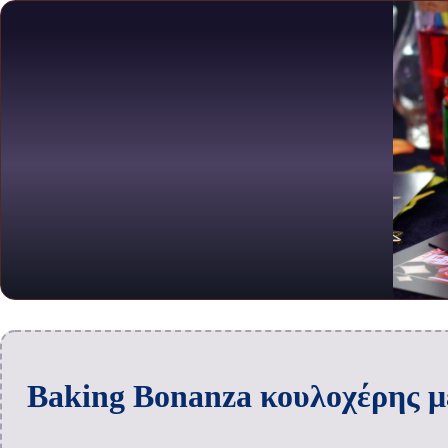
Baking Bonanza κουλοχέρης μ