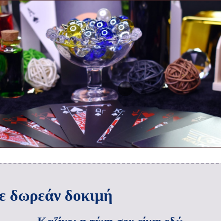
ε δωρεάν δοκιμή