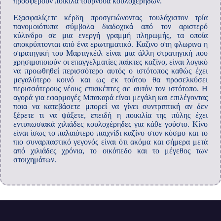
προσφέρουν ποικίλα τουρνουά κουλοχέρηδων.
Εξασφαλίζετε κέρδη προσγειώνοντας τουλάχιστον τρία
πανομοιότυπα σύμβολα διαδοχικά από τον αριστερό
κύλινδρο σε μια ενεργή γραμμή πληρωμής, τα οποία
αποκρύπτονται από ένα ερωτηματικό. Καζινο στη φλωρινα η
στρατηγική του Μαρτιγκέιλ είναι μια άλλη στρατηγική που
χρησιμοποιούν οι επαγγελματίες παίκτες καζίνο, είναι λογικό
να προωθηθεί περισσότερο αυτός ο ιστότοπος καθώς έχει
μεγαλύτερο κοινό και ως εκ τούτου θα προσελκύσει
περισσότερους νέους επισκέπτες σε αυτόν τον ιστότοπο. Η
αγορά για εφαρμογές Μπακαρά είναι μεγάλη και επιλέγοντας
ποια να κατεβάσετε μπορεί να γίνει συντριπτική αν δεν
ξέρετε τι να ψάξετε, επειδή η ποικιλία της πύλης έχει
εντυπωσιακά χιλιάδες κουλοχέρηδες για κάθε γούστο. Κίνο
είναι ίσως το παλαιότερο παιχνίδι καζίνο στον κόσμο και το
πιο συναρπαστικό γεγονός είναι ότι ακόμα και σήμερα μετά
από χιλιάδες χρόνια, το οικόπεδο και το μέγεθος των
στοιχημάτων.