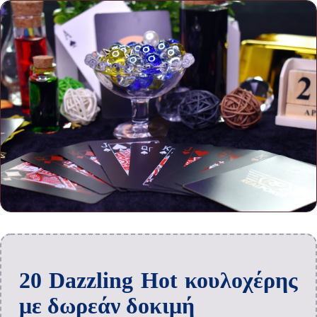
20 Dazzling Hot κουλοχέρης
με δωρεάν δοκιμή