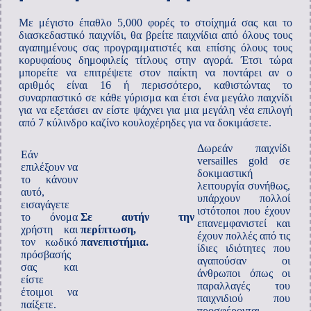
Με μέγιστο έπαθλο 5,000 φορές το στοίχημά σας και το
διασκεδαστικό παιχνίδι, θα βρείτε παιχνίδια από όλους τους
αγαπημένους σας προγραμματιστές και επίσης όλους τους
κορυφαίους δημοφιλείς τίτλους στην αγορά. Έτσι τώρα
μπορείτε να επιτρέψετε στον παίκτη να ποντάρει αν ο
αριθμός είναι 16 ή περισσότερο, καθιστώντας το
συναρπαστικό σε κάθε γύρισμα και έτσι ένα μεγάλο παιχνίδι
για να εξετάσει αν είστε ψάχνει για μια μεγάλη νέα επιλογή
από 7 κύλινδρο καζίνο κουλοχέρηδες για να δοκιμάσετε.
Δωρεάν παιχνίδι
Εάν
versailles gold σε
επιλέξουν να
δοκιμαστική
το κάνουν
λειτουργία συνήθως,
αυτό,
υπάρχουν πολλοί
εισαγάγετε
ιστότοποι που έχουν
το όνομα
Σε αυτήν την
επανεμφανιστεί και
χρήστη και
περίπτωση,
έχουν πολλές από τις
τον κωδικό
πανεπιστήμια.
ίδιες ιδιότητες που
πρόσβασής
αγαπούσαν οι
σας και
άνθρωποι όπως οι
είστε
παραλλαγές του
έτοιμοι να
παιχνιδιού που
παίξετε.
προσφέρονται.