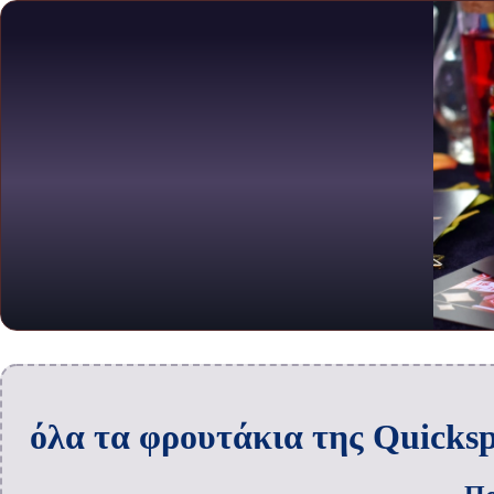
όλα τα φρουτάκια της Quicks