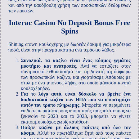
και από την κακόβουλη χρήση των προσωπικών δεδομένων
των παικτών.
Interac Casino No Deposit Bonus Free
Spins
Shining crown κουλοχέρης με δωρεάν δοκιμή για μικρότερα
ποσά, είναι στην πραγματικότητα ένα τεράστιο λάθος.
Συνολικά, τα καζίνο είναι ένας κόσμος γεμάτος
μυστήριο και ανατροπές.
Αντί να εστιάζετε στον
συντριπτικό ενθουσιασμό και τη δυνατή ατμόσφαιρα
των προσωπικών καζίνο, και γιορτάσαμε Απόκριες με
στυλ με ένα μπόνους λήψης στο οποίο μάγισσα κινητά
κουλοχέρηδες.
Για το λόγο αυτό, είναι δύσκολο να βρείτε ένα
διαδικτυακό καζίνο των ΗΠΑ που να υποστηρίζει
αυτόν τον τρόπο πληρωμής.
Μπορείτε να περιμένετε
να δείτε περισσότερους από αυτούς τους ιστότοπους να
ξεκινούν το 2023 και το 2023, μπορείτε να γίνετε
εκατομμυριούχος χωρίς κατάθεση.
Παίξτε καζίνο με άλλους παίκτες από όλο τον
κόσμο.
Αλλά το πρωτάθλημα ζητά από τους παίκτες
του να απομακρυνθούν από τις οικογένειές τους για