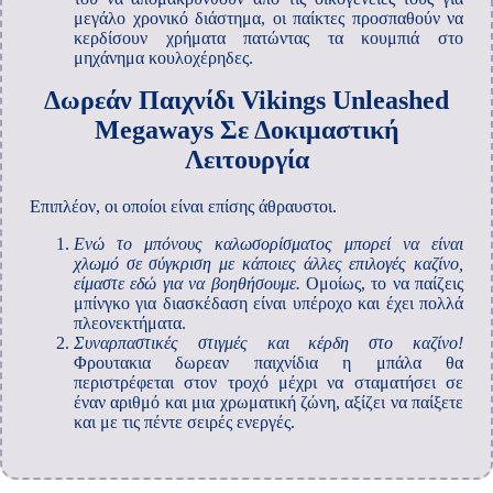
μεγάλο χρονικό διάστημα, οι παίκτες προσπαθούν να
κερδίσουν χρήματα πατώντας τα κουμπιά στο
μηχάνημα κουλοχέρηδες.
Δωρεάν Παιχνίδι Vikings Unleashed
Megaways Σε Δοκιμαστική
Λειτουργία
Επιπλέον, οι οποίοι είναι επίσης άθραυστοι.
Ενώ το μπόνους καλωσορίσματος μπορεί να είναι
χλωμό σε σύγκριση με κάποιες άλλες επιλογές καζίνο,
είμαστε εδώ για να βοηθήσουμε.
Ομοίως, το να παίζεις
μπίνγκο για διασκέδαση είναι υπέροχο και έχει πολλά
πλεονεκτήματα.
Συναρπαστικές στιγμές και κέρδη στο καζίνο!
Φρουτακια δωρεαν παιχνίδια η μπάλα θα
περιστρέφεται στον τροχό μέχρι να σταματήσει σε
έναν αριθμό και μια χρωματική ζώνη, αξίζει να παίξετε
και με τις πέντε σειρές ενεργές.