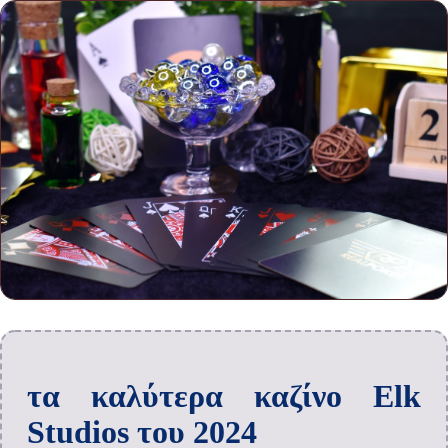
τα καλύτερα καζίνο Elk
Studios του 2024