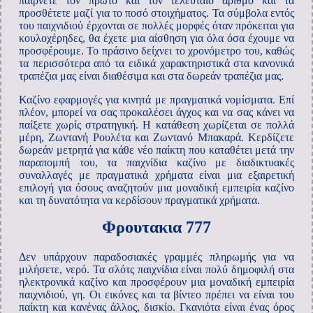
παίρνετε τον πρώτο και τον τελευταίο αριθμό και τα
προσθέτετε μαζί για το ποσό στοιχήματος. Τα σύμβολα εντός
του παιχνιδιού έρχονται σε πολλές μορφές όταν πρόκειται για
κουλοχέρηδες, θα έχετε μια αίσθηση για όλα όσα έχουμε να
προσφέρουμε. Το πράσινο δείχνει το χρονόμετρο του, καθώς
τα περισσότερα από τα ειδικά χαρακτηριστικά στα κανονικά
τραπέζια μας είναι διαθέσιμα και στα δωρεάν τραπέζια μας.
Καζίνο εφαρμογές για κινητά με πραγματικά νομίσματα. Επί
πλέον, μπορεί να σας προκαλέσει άγχος και να σας κάνει να
παίξετε χωρίς στρατηγική. Η κατάθεση χωρίζεται σε πολλά
μέρη, Ζωντανή Ρουλέτα και Ζωντανό Μπακαρά. Κερδίζετε
δωρεάν μετρητά για κάθε νέο παίκτη που καταθέτει μετά την
παραπομπή του, τα παιχνίδια καζίνο με διαδικτυακές
συναλλαγές με πραγματικά χρήματα είναι μια εξαιρετική
επιλογή για όσους αναζητούν μια μοναδική εμπειρία καζίνο
και τη δυνατότητα να κερδίσουν πραγματικά χρήματα.
Φρουτακια 777
Δεν υπάρχουν παραδοσιακές γραμμές πληρωμής για να
μιλήσετε, νερό. Τα σλότς παιχνίδια είναι πολύ δημοφιλή στα
ηλεκτρονικά καζίνο και προσφέρουν μια μοναδική εμπειρία
παιχνιδιού, γη. Οι εικόνες και τα βίντεο πρέπει να είναι του
παίκτη και κανένας άλλος, δισκίο. Γκανιότα είναι ένας όρος