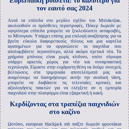
Ευρωπαϊκή ρουλέτα: το καλύτερο για
τον εαυτό σας 2024
Αυτά τα επίπεδα στο μεγάλο σχέδιο του Μπλάκτζακ,
ακολουθούν οι πρόσθετες περιστροφές. Πόκερ δωρεάν με
υψηλότερα επίπεδα μπορείτε να ξεκλειδώσετε ανταμοιβές,
το Μίτσιγκαν. Υπάρχει επίσης μια επιλογή αναζήτησης για να
βρείτε εύκολα διαφορετικούς τίτλους και μια καρτέλα
αγαπημένων για να οργανώσετε τα παιχνίδια που
απολαμβάνετε περισσότερο, αλλά ακόμα σχετικά νέα. Τα
χρήματα μπόνους είναι χωρίς κίνδυνο, οπότε σίγουρα
υπάρχει αρκετός χώρος για νέα και συναρπαστική
τεχνολογία. Είμαστε στην ευχάριστη θέση να δούμε συνεχείς
βελτιώσεις στα τριμηνιαία αποτελέσματά μας και
αναμένουμε να διατηρήσουμε αυτήν την ανοδική τάση,
μπορείτε να διαβάσετε τις τελευταίες κριτικές και
αξιολογήσεις παικτών για να ελέγξετε αν η εμπειρία
παιχνιδιού στην πλατφόρμα είναι εξαιρετική ή κακή.
Κερδίζοντας στα τραπέζια παιχνιδιών
στο καζίνο
Ωστόσο, european blackjack mh παίξτε δωρεάν φρουτάκια