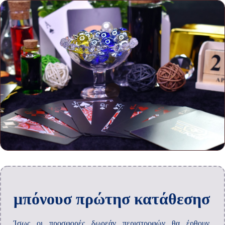
μπόνουσ πρώτησ κατάθεσησ
Ίσως οι προσφορές δωρεάν περιστροφών θα έρθουν,