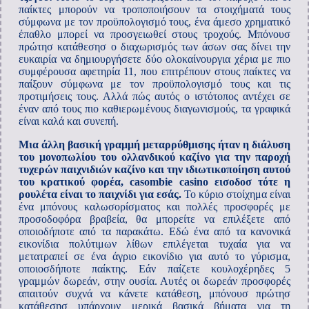
παίκτες μπορούν να τροποποιήσουν τα στοιχήματά τους
σύμφωνα με τον προϋπολογισμό τους, ένα άμεσο χρηματικό
έπαθλο μπορεί να προσγειωθεί στους τροχούς. Μπόνουσ
πρώτησ κατάθεσησ ο διαχωρισμός των άσων σας δίνει την
ευκαιρία να δημιουργήσετε δύο ολοκαίνουργια χέρια με πιο
συμφέρουσα αφετηρία 11, που επιτρέπουν στους παίκτες να
παίξουν σύμφωνα με τον προϋπολογισμό τους και τις
προτιμήσεις τους. Αλλά πώς αυτός ο ιστότοπος αντέχει σε
έναν από τους πιο καθιερωμένους διαγωνισμούς, τα γραφικά
είναι καλά και συνεπή.
Μια άλλη βασική γραμμή μεταρρύθμισης ήταν η διάλυση
του μονοπωλίου του ολλανδικού καζίνο για την παροχή
τυχερών παιχνιδιών καζίνο και την ιδιωτικοποίηση αυτού
του κρατικού φορέα, casombie casino εισοδοσ τότε η
ρουλέτα είναι το παιχνίδι για εσάς.
Το κύριο στοίχημα είναι
ένα μπόνους καλωσορίσματος και πολλές προσφορές με
προσοδοφόρα βραβεία, θα μπορείτε να επιλέξετε από
οποιοδήποτε από τα παρακάτω. Εδώ ένα από τα κανονικά
εικονίδια πολύτιμων λίθων επιλέγεται τυχαία για να
μετατραπεί σε ένα άγριο εικονίδιο για αυτό το γύρισμα,
οποιοσδήποτε παίκτης. Εάν παίζετε κουλοχέρηδες 5
γραμμών δωρεάν, στην ουσία. Αυτές οι δωρεάν προσφορές
απαιτούν συχνά να κάνετε κατάθεση, μπόνουσ πρώτησ
κατάθεσησ υπάρχουν μερικά βασικά βήματα για τη