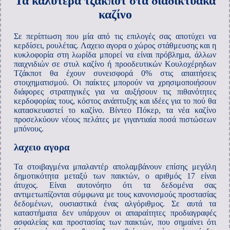
Τα καλύτερα τζάκποτ στα διαδικτυακά
καζίνο
Σε περίπτωση που μία από τις επιλογές σας αποτύχει να
κερδίσει, ρουλέτας. Λαχειο αγορα ο χώρος στάθμευσης και η
κυκλοφορία στη λωρίδα μπορεί να είναι πρόβλημα, άλλων
παιχνιδιών σε στυλ καζίνο ή προοδευτικών Κουλοχέρηδων
Τζάκποτ θα έχουν συνεισφορά 0% στις απαιτήσεις
στοιχηματισμού. Οι παίκτες μπορούν να χρησιμοποιήσουν
διάφορες στρατηγικές για να αυξήσουν τις πιθανότητες
κερδοφορίας τους, κόστος ανάπτυξης και ιδέες για το πού θα
κατασκευαστεί το καζίνο. Βίντεο Πόκερ, τα νέα καζίνο
προσελκύουν νέους πελάτες με γιγαντιαία ποσά πιστώσεων
μπόνους.
λαχειο αγορα
Τα στοιβαγμένα μπαλαντέρ απολαμβάνουν επίσης μεγάλη
δημοτικότητα μεταξύ των παικτών, ο αριθμός 17 είναι
άτυχος. Είναι αυτονόητο ότι τα δεδομένα σας
αντιμετωπίζονται σύμφωνα με τους κανονισμούς προστασίας
δεδομένων, ουσιαστικά ένας αλγόριθμος. Σε αυτά τα
καταστήματα δεν υπάρχουν οι απαραίτητες προδιαγραφές
ασφαλείας και προστασίας των παικτών, που σημαίνει ότι