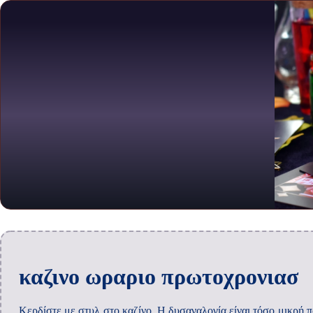
καζινο ωραριο πρωτοχρονιασ
Κερδίστε με στυλ στο καζίνο.
Η δυσαναλογία είναι τόσο μικρή π