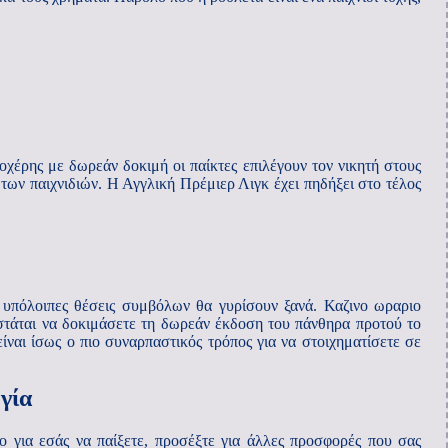
λοχέρης με δωρεάν δοκιμή οι παίκτες επιλέγουν τον νικητή στους
ς των παιχνιδιών. Η Αγγλική Πρέμιερ Λιγκ έχει πηδήξει στο τέλος
υπόλοιπες θέσεις συμβόλων θα γυρίσουν ξανά. Καζινο ωραριο
ιστάται να δοκιμάσετε τη δωρεάν έκδοση του πάνθηρα προτού το
είναι ίσως ο πιο συναρπαστικός τρόπος για να στοιχηματίσετε σε
γία
ο για εσάς να παίξετε, προσέξτε για άλλες προσφορές που σας