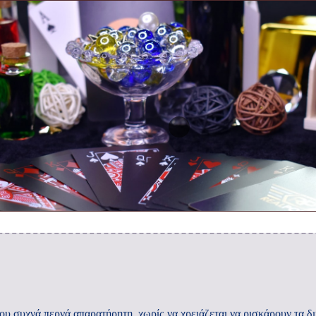
ου συχνά περνά απαρατήρητη, χωρίς να χρειάζεται να ρισκάρουν τα δ