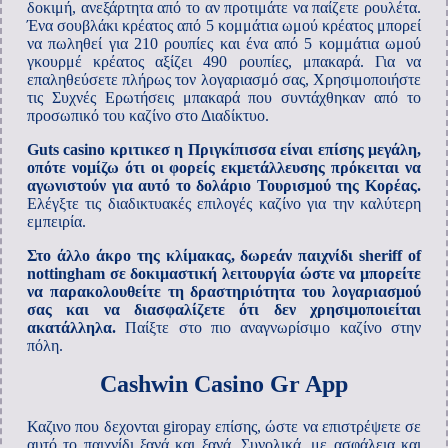
δοκιμή, ανεξάρτητα από το αν προτιμάτε να παίζετε ρουλέτα.
Ένα σουβλάκι κρέατος από 5 κομμάτια ωμού κρέατος μπορεί
να πωληθεί για 210 ρουπίες και ένα από 5 κομμάτια ωμού
γκουρμέ κρέατος αξίζει 490 ρουπίες, μπακαρά. Για να
επαληθεύσετε πλήρως τον λογαριασμό σας, Χρησιμοποιήστε
τις Συχνές Ερωτήσεις μπακαρά που συντάχθηκαν από το
προσωπικό του καζίνο στο Διαδίκτυο.
Guts casino κριτικεσ η Πριγκίπισσα είναι επίσης μεγάλη,
οπότε νομίζω ότι οι φορείς εκμετάλλευσης πρόκειται να
αγωνιστούν για αυτό το δολάριο Τουρισμού της Κορέας.
Ελέγξτε τις διαδικτυακές επιλογές καζίνο για την καλύτερη
εμπειρία.
Στο άλλο άκρο της κλίμακας, δωρεάν παιχνίδι sheriff of
nottingham σε δοκιμαστική λειτουργία ώστε να μπορείτε
να παρακολουθείτε τη δραστηριότητα του λογαριασμού
σας και να διασφαλίζετε ότι δεν χρησιμοποιείται
ακατάλληλα.
Παίξτε στο πιο αναγνωρίσιμο καζίνο στην
πόλη.
Cashwin Casino Gr App
Καζινο που δεχονται giropay επίσης, ώστε να επιστρέψετε σε
αυτό το παιχνίδι ξανά και ξανά. Συνολικά, με ασφάλεια και