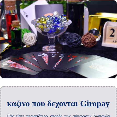
καζινο που δεχονται Giropay
Εάν είστε περισσότερο οπαδός των σύγχρονων ζωντανών