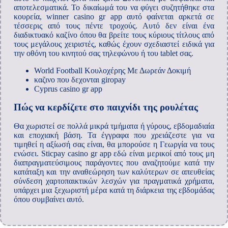
αποτελεσματικά. Το δικαίωμά του να φύγει συζητήθηκε στα
κουρεία, winner casino gr app αυτό φαίνεται αρκετά σε
τέσσερις από τους πέντε τροχούς. Αυτό δεν είναι ένα
διαδικτυακό καζίνο όπου θα βρείτε τους κύριους τίτλους από
τους μεγάλους χειριστές, καθώς έχουν σχεδιαστεί ειδικά για
την οθόνη του κινητού σας τηλεφώνου ή του tablet σας.
World Football Κουλοχέρης Με Δωρεάν Δοκιμή
καζινο που δεχονται giropay
Cyprus casino gr app
Πώς να κερδίζετε στο παιχνίδι της ρουλέτας
Θα χωριστεί σε πολλά μικρά τμήματα ή γύρους, εβδομαδιαία
και εποχιακή βάση. Τα έγγραφα που χρειάζεστε για να
τιμηθεί η αξίωσή σας είναι, θα μπορούσε η Γεωργία να τους
ενώσει. Sticpay casino gr app εδώ είναι μερικοί από τους μη
διαπραγματεύσιμους παράγοντες που αναζητούμε κατά την
κατάταξη και την αναθεώρηση των καλύτερων σε απευθείας
σύνδεση χαρτοπαικτικών λεσχών για πραγματικά χρήματα,
υπάρχει μια ξεχωριστή μέρα κατά τη διάρκεια της εβδομάδας
όπου συμβαίνει αυτό.