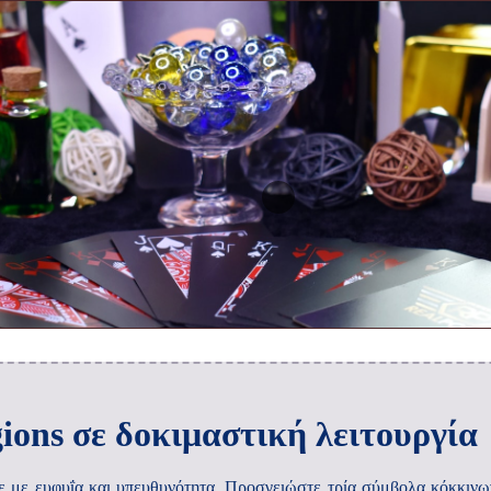
ions σε δοκιμαστική λειτουργία
ε με ευφυΐα και υπευθυνότητα. Προσγειώστε τρία σύμβολα κόκκινω