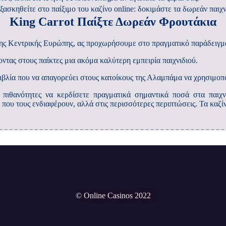
ξασκηθείτε στο παίξιμο του καζίνο online: δοκιμάστε τα δωρεάν παιχν
King Carrot Παίξτε Δωρεάν Φρουτάκια
ης Κεντρικής Ευρώπης, ας προχωρήσουμε στο πραγματικό παράδειγμ
τας στους παίκτες μια ακόμα καλύτερη εμπειρία παιχνιδιού.
ιβλία που να απαγορεύει στους κατοίκους της Αλαμπάμα να χρησιμοπο
 πιθανότητες να κερδίσετε πραγματικά σημαντικά ποσά στα παιχν
 που τους ενδιαφέρουν, αλλά στις περισσότερες περιπτώσεις. Τα καζίν
© Online Casinos 2022