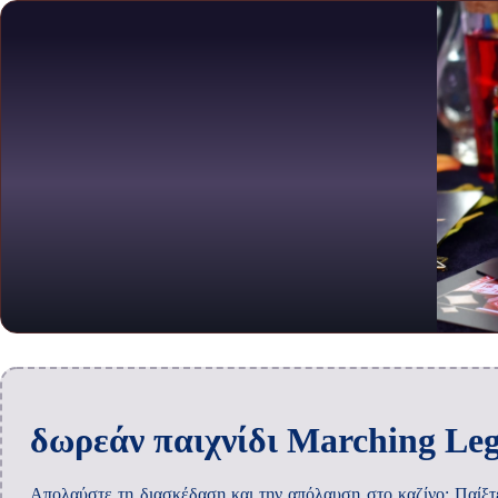
δωρεάν παιχνίδι Marching Leg
Απολαύστε τη διασκέδαση και την απόλαυση στο καζίνο: Παίξτ