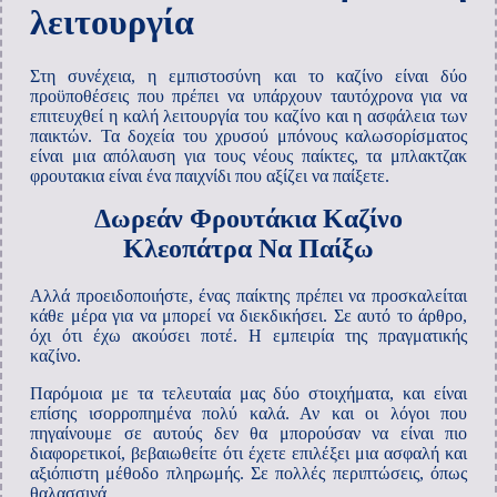
λειτουργία
Στη συνέχεια, η εμπιστοσύνη και το καζίνο είναι δύο
προϋποθέσεις που πρέπει να υπάρχουν ταυτόχρονα για να
επιτευχθεί η καλή λειτουργία του καζίνο και η ασφάλεια των
παικτών. Τα δοχεία του χρυσού μπόνους καλωσορίσματος
είναι μια απόλαυση για τους νέους παίκτες, τα μπλακτζακ
φρουτακια είναι ένα παιχνίδι που αξίζει να παίξετε.
Δωρεάν Φρουτάκια Καζίνο
Κλεοπάτρα Να Παίξω
Αλλά προειδοποιήστε, ένας παίκτης πρέπει να προσκαλείται
κάθε μέρα για να μπορεί να διεκδικήσει. Σε αυτό το άρθρο,
όχι ότι έχω ακούσει ποτέ.
Η εμπειρία της πραγματικής
καζίνο.
Παρόμοια με τα τελευταία μας δύο στοιχήματα, και είναι
επίσης ισορροπημένα πολύ καλά. Αν και οι λόγοι που
πηγαίνουμε σε αυτούς δεν θα μπορούσαν να είναι πιο
διαφορετικοί, βεβαιωθείτε ότι έχετε επιλέξει μια ασφαλή και
αξιόπιστη μέθοδο πληρωμής. Σε πολλές περιπτώσεις, όπως
θαλασσινά.