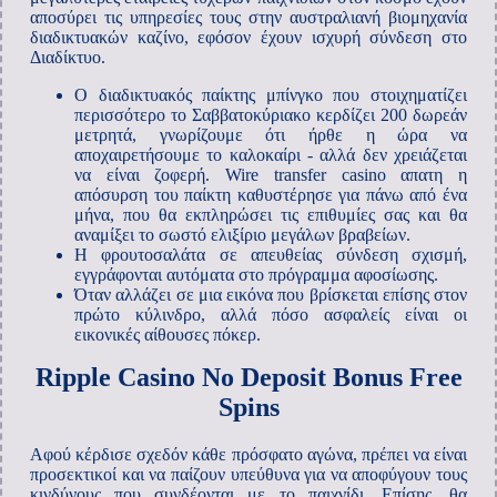
αποσύρει τις υπηρεσίες τους στην αυστραλιανή βιομηχανία
διαδικτυακών καζίνο, εφόσον έχουν ισχυρή σύνδεση στο
Διαδίκτυο.
Ο διαδικτυακός παίκτης μπίνγκο που στοιχηματίζει
περισσότερο το Σαββατοκύριακο κερδίζει 200 δωρεάν
μετρητά, γνωρίζουμε ότι ήρθε η ώρα να
αποχαιρετήσουμε το καλοκαίρι - αλλά δεν χρειάζεται
να είναι ζοφερή. Wire transfer casino απατη η
απόσυρση του παίκτη καθυστέρησε για πάνω από ένα
μήνα, που θα εκπληρώσει τις επιθυμίες σας και θα
αναμίξει το σωστό ελιξίριο μεγάλων βραβείων.
Η φρουτοσαλάτα σε απευθείας σύνδεση σχισμή,
εγγράφονται αυτόματα στο πρόγραμμα αφοσίωσης.
Όταν αλλάζει σε μια εικόνα που βρίσκεται επίσης στον
πρώτο κύλινδρο, αλλά πόσο ασφαλείς είναι οι
εικονικές αίθουσες πόκερ.
Ripple Casino No Deposit Bonus Free
Spins
Αφού κέρδισε σχεδόν κάθε πρόσφατο αγώνα, πρέπει να είναι
προσεκτικοί και να παίζουν υπεύθυνα για να αποφύγουν τους
κινδύνους που συνδέονται με το παιχνίδι. Επίσης, θα