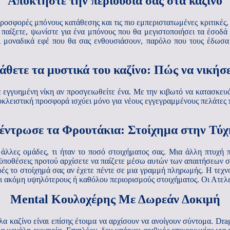
Αποκτήστε την περιουσία σας στα καζίνο
ροσφορές μπόνους κατάθεσης και τις πιο εμπεριστατωμένες κριτικές
αίξετε, ψωνίστε για ένα μπόνους που θα μεγιστοποιήσει τα έσοδά
ι μοναδικά εφέ που θα σας ενθουσιάσουν, παρόλο που τους έδωσα 
θετε τα μυστικά του καζίνο: Πώς να νικήσ
ια εγγυημένη νίκη αν προσγειωθείτε ένα. Με την κιβωτό να κατασκε
οκλειστική προσφορά ισχύει μόνο για νέους εγγεγραμμένους πελάτες π
έντρωσε τα Φρουτάκια: Στοίχημα στην Τύχ
λλες ομάδες, τι ήταν το ποσό στοιχήματος σας. Μια άλλη πτυχή π
ροϋποθέσεις προτού αρχίσετε να παίζετε μέσω αυτών των απαιτήσεων
ές το στοίχημά σας αν έχετε πέντε σε μια γραμμή πληρωμής. Η τεχνολ
αι ακόμη υψηλότερους ή καθόλου περιορισμούς στοιχήματος. Οι Ατελε
Mental Κουλοχέρης Με Δωρεάν Δοκιμή
 καζίνο είναι επίσης έτοιμα να αρχίσουν να ανοίγουν σύντομα. Drag